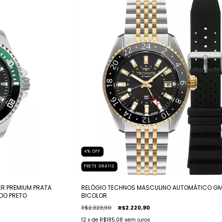
4
%
OFF
FRETE GRÁTIS
R PREMIUM PRATA
RELÓGIO TECHNOS MASCULINO AUTOMÁTICO G
NDO PRETO
BICOLOR
R$2.323,90
R$2.220,90
12
x de
R$185,08
sem juros