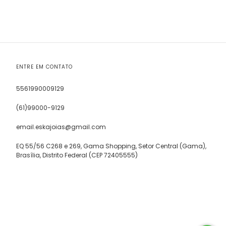
ENTRE EM CONTATO
5561990009129
(61)99000-9129
email.eskajoias@gmail.com
EQ 55/56 C268 e 269, Gama Shopping, Setor Central (Gama),
Brasília, Distrito Federal (CEP 72405555)