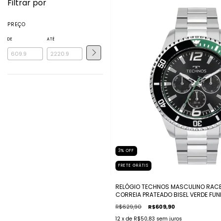
Filtrar por
PREÇO
DE
ATÉ
3
%
OFF
FRETE GRÁTIS
RELÓGIO TECHNOS MASCULINO RACE
CORREIA PRATEADO BISEL VERDE FU
R$629,90
R$609,90
12
x de
R$50,83
sem juros